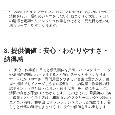
実例3：オフィス共有部のきれいさ維持
和歌山 ビルメンテナンスでは、人の動きが少ない時間帯に
清掃を行い、通行のジャマをしない計画づくりが大切。 - 日々
の清掃と定期のリフレッシュ作業を分けると、見た目も使い心
地もキープしやすくなります。
3. 提供価値：安心・わかりやすさ・
納得感
安心：作業前に目的と優先順位を共有。ハウスクリーニング
や清掃の範囲がハッキリすると不安がスーッと小さくなりま
す。 - わかりやすさ：専門用語をやさしい言葉に置きかえ、部
屋の掃除でもイメージしやすい説明に。 - 納得感：作業後の確
認ポイント（見た目・におい・触り心地）を一緒にチェック。
清掃の良さが手触りでわかります。 このように、
司美装
の「満
足優先」という考え方は、和歌山 ハウスクリーニングや和歌山
エアコン清掃、和歌山 ビルメンテナンスといった場面でも、暮
らしと仕事の気持ちよさづくりに役立つ価値を生み出します。