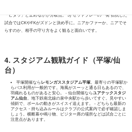
折り返しでチャンス量が増えます。1対1で「スッ」と抜けるか、
「ピタッ」と止めるかが分岐点。 3) セットプレーの一発 拮抗した
試合ではCKやFKがズドンと決め手に。ニアかファーか、ニアでそ
らすのか、相手の守り方をよく観ると面白いです。
4. スタジアム観戦ガイド（平塚/仙
台）
平塚開催なら
レモンガススタジアム平塚
。最寄りの平塚駅か
らバス利用が一般的です。海風がスーッと通る日もあるので、
羽織れるものがあると安心。 - 仙台開催なら
ユアテックスタジ
アム仙台
。地下鉄南北線の泉中央駅から歩いてすぐ。見やすい
傾斜で、ボールの動きがスイスイ追えます。 - どちらも最新の
アクセス・持ち込みルールはクラブの公式案内で必ず確認しま
しょう。横断幕や鳴り物、ビジター席の場所などは試合ごとに
注意点があります。