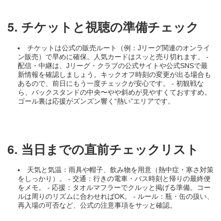
5. チケットと視聴の準備チェック
チケットは公式の販売ルート（例：Jリーグ関連のオンライ
ン販売）で早めに確保。人気カードはスッと売り切れます。 -
配信・中継は、Jリーグ・クラブの公式サイトや公式SNSで最
新情報を確認しましょう。キックオフ時刻の変更が出る場合も
あるので、前日にもう一度チェックが安心です。 - 初観戦な
ら、バックスタンドの中央〜やや斜めが見やすくておすすめ。
ゴール裏は応援がズンズン響く“熱い”エリアです。
6. 当日までの直前チェックリスト
天気と気温：雨具や帽子、飲み物を用意（熱中症・寒さ対策
をしっかり）。 - 交通：行きの電車・バス時刻と帰りの最終便
をメモ。 - 応援：タオルマフラーでクルッと掲げる準備。コー
ルは周りのリズムに合わせればOK。 - ルール：瓶・缶の扱い、
再入場の可否など、公式の注意事項をサッと確認。