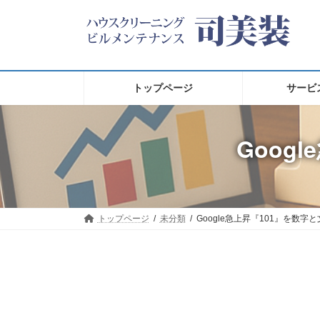
コ
ナ
ン
ビ
テ
ゲ
ン
ー
ツ
シ
へ
ョ
トップページ
サービ
ス
ン
キ
に
ッ
移
Goog
プ
動
トップページ
未分類
Google急上昇『101』を数字