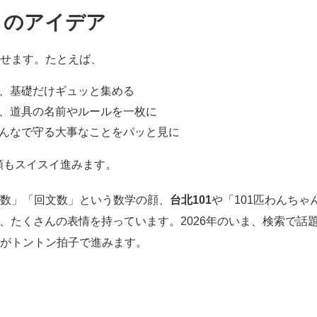
1」のアイデア
させます。たとえば、
て、基礎だけギュッと集める
り、道具の名前やルールを一枚に
みんなで守る大事なことをパッと見に
順もスイスイ進みます。
素数」「回文数」という数学の顔、
台北101
や「101匹わんちゃ
、たくさんの表情を持っています。2026年のいま、検索で話
歩がトントン拍子で進みます。