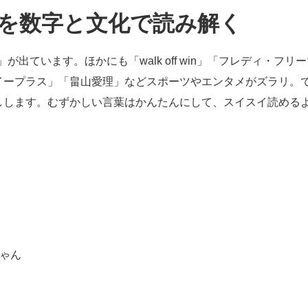
1』を数字と文化で読み解く
」が出ています。ほかにも「walk off win」「フレディ・フ
」「イープラス」「畠山愛理」などスポーツやエンタメがズラリ。
しします。むずかしい言葉はかんたんにして、スイスイ読める
り
ちゃん
き