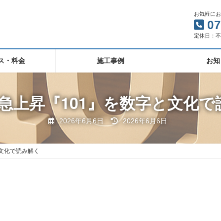
お気軽に
07
定休日：
ス・料金
施工事例
お知
le急上昇『101』を数字と文化
最
2026年6月6日
2026年6月6日
終
更
新
日
と文化で読み解く
時
: