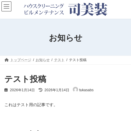
コ
ナ
ン
ビ
テ
ゲ
ン
ー
ツ
シ
へ
ョ
お知らせ
ス
ン
キ
に
ッ
移
プ
動
トップページ
お知らせ
テスト
テスト投稿
テスト投稿
最
2026年1月14日
2026年1月14日
tukasabs
終
更
新
これはテスト用の記事です。
日
時
: